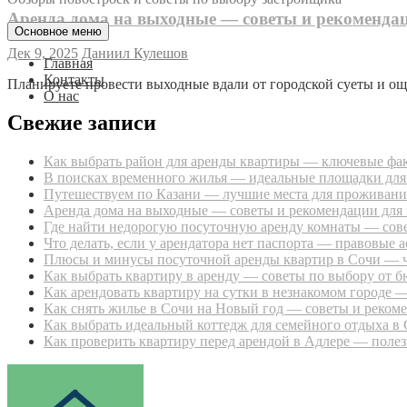
Аренда дома на выходные — советы и рекоменда
Основное меню
Дек 9, 2025
Даниил Кулешов
Главная
Контакты
Планируете провести выходные вдали от городской суеты и ощ
О нас
Свежие записи
Как выбрать район для аренды квартиры — ключевые фа
В поисках временного жилья — идеальные площадки для
Путешествуем по Казани — лучшие места для проживани
Аренда дома на выходные — советы и рекомендации для 
Где найти недорогую посуточную аренду комнаты — сов
Что делать, если у арендатора нет паспорта — правовые 
Плюсы и минусы посуточной аренды квартир в Сочи — ч
Как выбрать квартиру в аренду — советы по выбору от б
Как арендовать квартиру на сутки в незнакомом городе 
Как снять жилье в Сочи на Новый год — советы и реком
Как выбрать идеальный коттедж для семейного отдыха в
Как проверить квартиру перед арендой в Адлере — поле