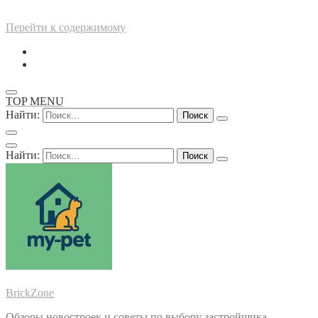
Перейти к содержимому
TOP MENU
Найти:
Найти:
BrickZone
Обзоры новостроек и советы по выбору застройщика